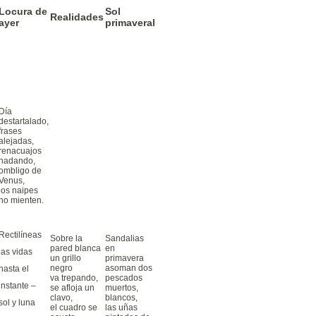
Locura de
Sol
Realidades
ayer
primaveral
Día
destartalado,
frases
alejadas,
renacuajos
nadando,
ombligo de
Venus,
los naipes
no mienten.
Rectilíneas
Sobre la
Sandalias
pared blanca
en
las vidas
un grillo
primavera
negro
asoman dos
hasta el
va trepando,
pescados
instante –
se afloja un
muertos,
clavo,
blancos,
sol y luna
el cuadro se
las uñas