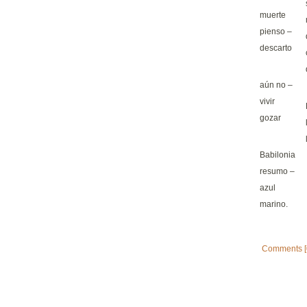
muerte
pienso –
descarto
aún no –
vivir
gozar
Babilonia
resumo –
azul
marino.
Comments [